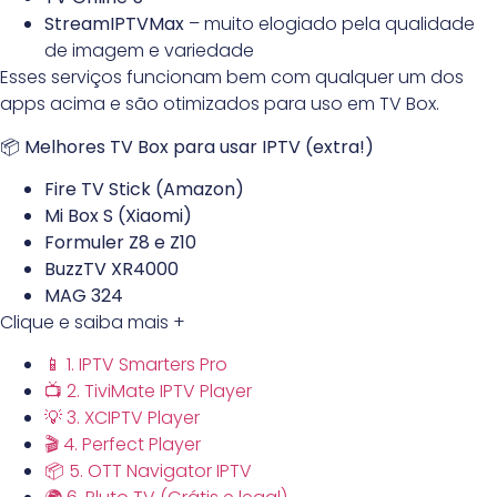
StreamIPTVMax
– muito elogiado pela qualidade
de imagem e variedade
Esses serviços funcionam bem com qualquer um dos
apps acima e são otimizados para uso em TV Box.
📦 Melhores TV Box para usar IPTV (extra!)
Fire TV Stick (Amazon)
Mi Box S (Xiaomi)
Formuler Z8 e Z10
BuzzTV XR4000
MAG 324
Clique e saiba mais +
📱 1. IPTV Smarters Pro
📺 2. TiviMate IPTV Player
💡 3. XCIPTV Player
🎬 4. Perfect Player
📦 5. OTT Navigator IPTV