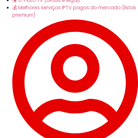
🌍 6. Pluto TV (Grátis e legal)
💰 Melhores serviços IPTV pagos do mercado (listas
premium)