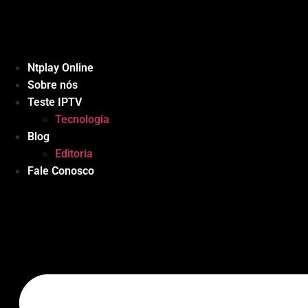
Ir
para
o
conteúdo
Ntplay Online
Sobre nós
Teste IPTV
Tecnologia
Blog
Editoria
Fale Conosco