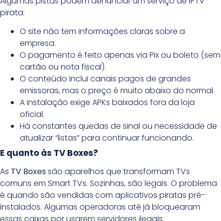
Algumas pistas podem denunciar um serviço de IPTV
pirata:
O site não tem informações claras sobre a
empresa.
O pagamento é feito apenas via Pix ou boleto (sem
cartão ou nota fiscal).
O conteúdo inclui canais pagos de grandes
emissoras, mas o preço é muito abaixo do normal.
A instalação exige APKs baixados fora da loja
oficial.
Há constantes quedas de sinal ou necessidade de
atualizar “listas” para continuar funcionando.
E quanto às TV Boxes?
As
TV Boxes
são aparelhos que transformam TVs
comuns em Smart TVs. Sozinhas, são legais. O problema
é quando são vendidas com aplicativos piratas pré-
instalados. Algumas operadoras até já bloquearam
essas caixas por usarem servidores ilegais.