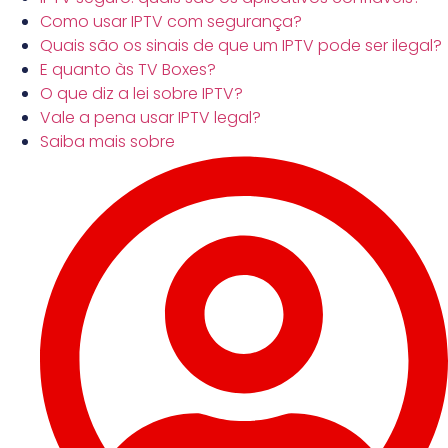
Como usar IPTV com segurança?
Quais são os sinais de que um IPTV pode ser ilegal?
E quanto às TV Boxes?
O que diz a lei sobre IPTV?
Vale a pena usar IPTV legal?
Saiba mais sobre