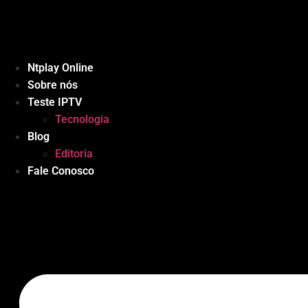
Ir
para
o
conteúdo
Ntplay Online
Sobre nós
Teste IPTV
Tecnologia
Blog
Editoria
Fale Conosco