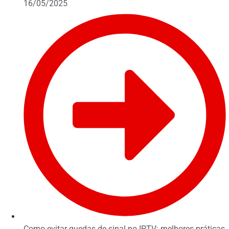
16/05/2025
Como evitar quedas de sinal no IPTV: melhores práticas