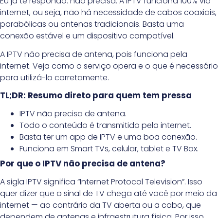
Eu já te respondo: não precisa. A IPTV funciona 100% via
internet, ou seja, não há necessidade de cabos coaxiais,
parabólicas ou antenas tradicionais. Basta uma
conexão estável e um dispositivo compatível.
A IPTV não precisa de antena, pois funciona pela
internet. Veja como o serviço opera e o que é necessário
para utilizá-lo corretamente.
TL;DR: Resumo direto para quem tem pressa
IPTV não precisa de antena.
Todo o conteúdo é transmitido pela internet.
Basta ter um app de IPTV e uma boa conexão.
Funciona em Smart TVs, celular, tablet e TV Box.
Por que o IPTV não precisa de antena?
A sigla IPTV significa “Internet Protocol Television”. Isso
quer dizer que o sinal de TV chega até você por meio da
internet — ao contrário da TV aberta ou a cabo, que
dependem de antenas e infraestrutura física. Por isso,